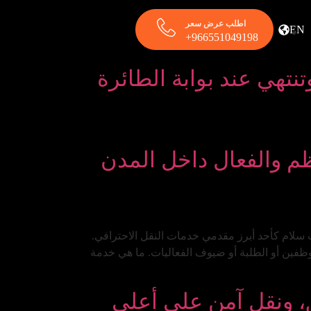
اطلب عرض سعر
EN
966551049198+
تهي عند بوابة الطائرة
ظم والفعال داخل المدن
 سلام كأحد أبرز مقدمي خدمات النقل الاحترافي.
موظفين أو الطلبة أو ضيوف الفعاليات. ما هي خدمة
، ونقل آمن على أعلى