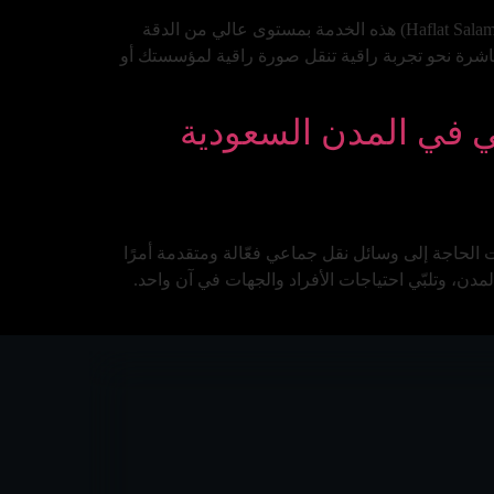
إن استقبال الوفود – سواء كانت رسمية، دبلوماسية، أو تجارية – يمثل لحظة فارقة تترك انطباعًا لا يُمحى. تقدم حافلات سلام (Haflat Salam) هذه الخدمة بمستوى عالي من الدقة
باشرة نحو تجربة راقية تنقل صورة راقية لمؤسستك أو
ي في المدن السعودية
الحاجة إلى وسائل نقل جماعي فعّالة ومتقدمة أمرًا
مدن، وتلبّي احتياجات الأفراد والجهات في آن واحد.