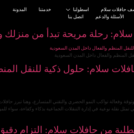
ف حافلات سلام
اسطولنا
خدمتنا
المدونة
اﻷسئلة والدعم
اتصل بنا
ام: رحلة مريحة تبدأ من منزلك وتن
قل المنظم والفعال داخل المدن السعودية
فلات سلام: حلول ذكية للنقل المن
قة وفعالة تواكب النمو الحضري والتقني المتسارع، وهنا تبرز حافلات
ي تمثل نقلة نوعية في إدارة التنقلات الجماعية بذكاء وكفاءة، سواء لل
لبة من حافلات سلام: التزام دقيق