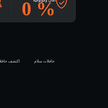
%
امان وموثوقية
0
حافلات سلام
اكتشف حافلا